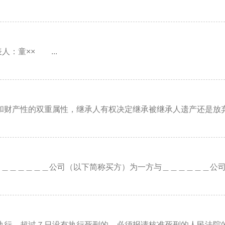
人：童×× ...
？
财产性的双重属性，继承人有权决定继承被继承人遗产还是放弃继
＿＿＿＿＿公司（以下简称买方）为一方与＿＿＿＿＿＿公司（以
行。超过７日没有执行死刑的，必须报请核准死刑的人民法院的院