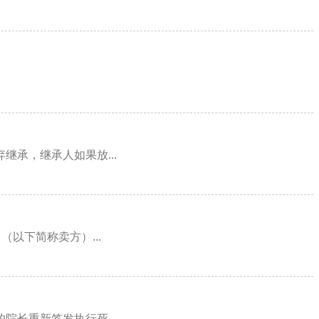
承，继承人如果放...
下简称卖方）...
长重新签发执行死...