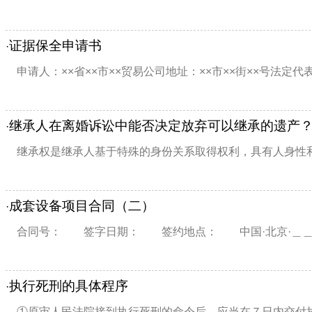
证据保全申请书
·
申请人：××省××市××贸易公司地址：××市××街××号法定代表
继承人在离婚诉讼中能否决定放弃可以继承的遗产
·
继承权是继承人基于特殊的身份关系取得权利，具有人身性和
成套设备项目合同（二）
·
合同号： 签字日期： 签约地点： 中国·北京·＿＿＿
执行死刑的具体程序
·
①原审人民法院接到执行死刑的命令后，应当在７日内交付执