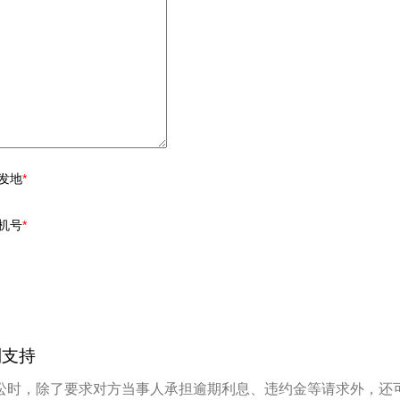
事发地
*
手机号
*
到支持
时，除了要求对方当事人承担逾期利息、违约金等请求外，还可能