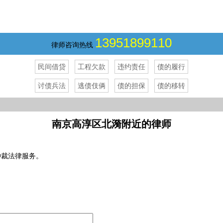
13951899110
律师咨询热线
民间借贷
工程欠款
违约责任
债的履行
讨债兵法
逃债伎俩
债的担保
债的移转
南京高淳区北漪附近的律师
仲裁法律服务。