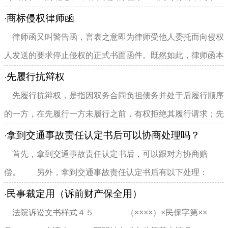
件：（一）已向被执行人发...
商标侵权律师函
·
律师函又叫警告函，言表之意即为律师受他人委托而向侵权
人发送的要求停止侵权的正式书面函件。既然如此，律师函本
身是没有任何强制力的，...
先履行抗辩权
·
先履行抗辩权，是指因双务合同负担债务并处于后履行顺序
的一方，在先履行一方未履行之前，有权拒绝其履行请求；先
履行一方履行债务不符合...
拿到交通事故责任认定书后可以协商处理吗？
·
首先，拿到交通事故责任认定书后，可以跟对方协商赔
偿。 另外，拿到交通事故责任认定书后有以下处理：
1、双方自行协商解决...
民事裁定用（诉前财产保全用）
·
法院诉讼文书样式４５ （××××）×民保字第××