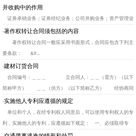
并收购中的作用
证券承销业务；证券经纪业务；公司并购业务；资产管理业
务；项目融资业务；创业资本投资业务等。1、作为中介机构
著作权转让合同须包括的内容
·
以财务顾问身份为收购方...
著作权转让合同一般应采用书面形式，合同应包含下列主
要条款： &#...
建材订货合同
·
合同编号：＿＿＿ 立合同人：＿＿（需方）（以下
简称甲方） ＿＿（供方）（以下简称乙方） 经协商同
意，根据中华人民共和国...
实施他人专利应遵循的规定
·
单位和个人，在经专利权人同意后，可以使用专利权人的专
利，实施他人的专利，应遵循如下规定： 一、必须取得专
利...
交通肇事逃逸的情形和处罚