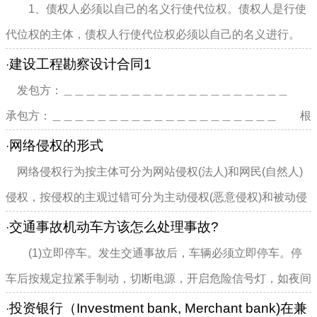
1、债权人必须以自己的名义行使代位权。债权人是行使
代位权的主体，债权人行使代位权必须以自己的名义进行。
债...
建设工程勘察设计合同1
·
发包方：＿＿＿＿＿＿＿＿＿＿＿＿＿＿＿＿＿＿＿＿
承包方：＿＿＿＿＿＿＿＿＿＿＿＿＿＿＿＿＿＿＿＿ 根
据《中华人民共和国经济...
网络侵权的形式
·
网络侵权行为按主体可分为网站侵权(法人)和网民(自然人)
侵权，按侵权的主观过错可分为主动侵权(恶意侵权)和被动侵
权，按侵权的内容可分为...
交通事故机动车方该怎么处理事故?
·
(1)立即停车。发生交通事故后，车辆必须立即停车。停
车后按规定拉紧手制动，切断电源，开启危险信号灯，如夜间
事...
投资银行（Investment bank, Merchant bank)在兼
·