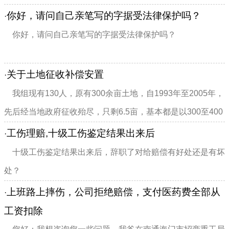
五五分成，我们车是全险，对方的车只有一个交强险，我们的
你好，请问自己亲笔写的字据受法律保护吗？
·
车维修费用是三万，可是对方拒不给我维修费用的一半，请问
你好，请问自己亲笔写的字据受法律保护吗？
我起诉需要什么材料？
关于土地征收补偿安置
·
我组现有130人，原有300余亩土地，自1993年至2005年，
先后经当地政府征收殆尽，只剩6.5亩，基本都是以300至400
元每亩一次性补偿了结，人员没有安置。其中已有200多亩转
工伤理赔,十级工伤鉴定结果出来后
·
为国有，村民自2007年以来无数次向上级各有关...
十级工伤鉴定结果出来后，辞职了对给赔偿有好处还是有坏
处？
上班路上摔伤，公司拒绝赔偿，支付医药费全部从
·
工资扣除