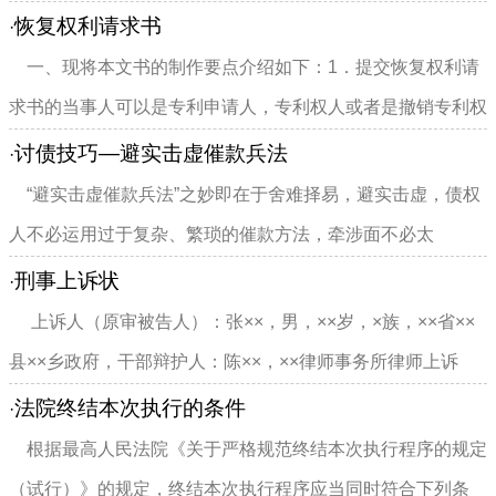
可能判处无期徒刑和死刑...
恢复权利请求书
·
一、现将本文书的制作要点介绍如下：1．提交恢复权利请
求书的当事人可以是专利申请人，专利权人或者是撤销专利权
请求人或者宣告专利权...
讨债技巧—避实击虚催款兵法
·
“避实击虚催款兵法”之妙即在于舍难择易，避实击虚，债权
人不必运用过于复杂、繁琐的催款方法，牵涉面不必太
广。 孙子说：“兵形像水...
刑事上诉状
·
上诉人（原审被告人）：张××，男，××岁，×族，××省××
县××乡政府，干部辩护人：陈××，××律师事务所律师上诉
人...
法院终结本次执行的条件
·
根据最高人民法院《关于严格规范终结本次执行程序的规定
（试行）》的规定，终结本次执行程序应当同时符合下列条