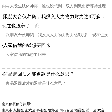
内与人发生肢体冲突，谁也没想到，双方到派出所等待处理
时，陈志明忽然昏倒，最终抢救无效死亡。今年6月21日，玄
跟朋友合伙养鹅，我投入人力物力财力达9万多，
·
武法院首次开庭审理此案，检方认为打人者都晓...
现在也没养了，商
跟朋友合伙养鹅，我投入人力物力财力达9万多，现在也没
养了，商品大鹅已售卖完了，可卖鹅所赚得17万元多收入一
人家借我的钱想要回来
·
分钱没有分给我，如何追回我应得钱财？？
人家借我的钱想要回来
商品退回后才能退款是什么意思？
·
商品退回后才能退款是什么意思？
南京债权债务律师:
南京市
鼓楼区
玄武区
秦淮区
建邺区
雨花台区
栖霞区
浦口区
六合