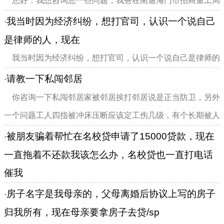
您好：我想咨询您一些问题，我爸在南通海门市招商重工局
上班，由于之前一直上班那条路上在施工，旁边有警示提醒，
我当时因为经济纠纷，想打官司，认识一个说自己
·
但是没有专门人员看守，我爸从那过摔倒，住了一个多星期
是律师的人，现在
院，前期公司支付的医药费，住院的时候公司...
我当时因为经济纠纷，想打官司，认识一个说自己是律师的
人，现在这个律师借钱不还，拉黑我
请教一下私闯邻居
·
你咨询一下私闯邻居家被邻居挨打邻居说是正当防卫，另外
一个问题工人四指被冲床压断应该定工伤几级，有个长期被人
家取了一个贬低的悼号，根据民法典
被朋友骗着帮忙在名校贷申请了15000贷款，现在
·
一直拖着不还款我该怎么办，名校贷也一直打电话
催我
我们好几个人，当初被骗着帮忙在名校贷上贷款一万五，实
房子名字是我母亲的，父母离婚后协议上写的房子
·
际到账一万二，还有三千块钱咨询费，现在他那边不知道出什
归我所有，现在母亲要拿房子去贷/sp