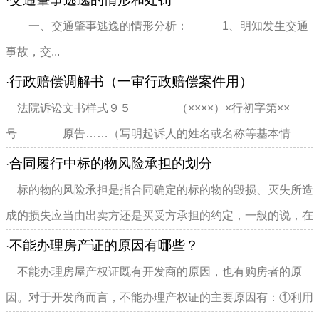
·
一、交通肇事逃逸的情形分析： 1、明知发生交通
事故，交...
行政赔偿调解书（一审行政赔偿案件用）
·
法院诉讼文书样式９５ （××××）×行初字第××
号 原告……（写明起诉人的姓名或名称等基本情
况）。 被告……（写...
合同履行中标的物风险承担的划分
·
标的物的风险承担是指合同确定的标的物的毁损、灭失所造
成的损失应当由出卖方还是买受方承担的约定，一般的说，在
标的物交付之前所发生的...
不能办理房产证的原因有哪些？
·
不能办理房屋产权证既有开发商的原因，也有购房者的原
因。对于开发商而言，不能办理产权证的主要原因有：①利用