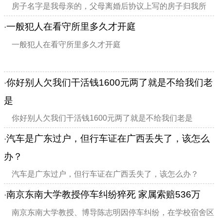
么问题已经拖了两期的贷款了，期间名校贷给我打了好几次电
房子名字是我母亲的，父母离婚后协议上写的房子归我所
话催款，还说逾期会通知法律部门并且上征...
有，现在母亲要拿房子去贷款，没经过我同意，她能不能贷款
一般犯人在看守所里多久才开庭
·
的了？？？
一般犯人在看守所里多久才开庭
你好别人欠我们干活钱1600元两了就是不给我们老
·
是
你好别人欠我们干活钱1600元两了就是不给我们老是
汽车是广东过户，但行车证在广西丢失了，该怎么
·
办？
汽车是广东过户，但行车证在广西丢失了，该怎么办？
南京东南大学教授停车纠纷猝死 家属索赔536万
·
南京东南大学教授、博导陈志明因停车纠纷，在学校宿舍区