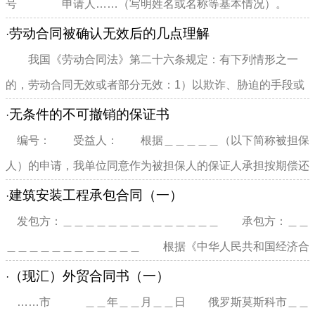
号 申请人……（写明姓名或名称等基本情况）。
被申请人……（写明...
劳动合同被确认无效后的几点理解
·
我国《劳动合同法》第二十六条规定：有下列情形之一
的，劳动合同无效或者部分无效：1）以欺诈、胁迫的手段或
者乘...
无条件的不可撤销的保证书
·
编号： 受益人： 根据＿＿＿＿＿（以下简称被担保
人）的申请，我单位同意作为被担保人的保证人承担按期偿还
你公司与被担保人签订的...
建筑安装工程承包合同（一）
·
发包方：＿＿＿＿＿＿＿＿＿＿＿＿＿＿ 承包方：＿＿
＿＿＿＿＿＿＿＿＿＿＿＿ 根据《中华人民共和国经济合
同法》和《建筑安装工程...
（现汇）外贸合同书（一）
·
……市 ＿＿年＿＿月＿＿日 俄罗斯莫斯科市＿＿