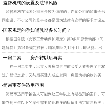
集体所有土地开发的项目。...
监督机构的设置及法律风险
·
监督机构在我国公司里是较为薄弱的，许多公司的监事会形
同虚设。不少公司的监事会都是因为法律有这样的要求才设立
的，并没有真正起到监督...
国家规定的孕妇哺乳期多长时间？
·
根据国务院《女职工劳动保护规定》第9条和原劳动部《问
题解答》第14条规定精神，哺乳期应为12个月，即从婴儿出
生之日起至满1周岁。哺乳假...
一房二卖——房产转以后再卖
·
在一房二卖中，出卖人将房屋售与前买受人并办理了产权
过户登记之后，又与后买受人成立就同一房屋为标的物的买
卖...
简易审案件适用范围
·
简易审适用于被告人可能判处三年以上有期徒刑的案件。可
能判刑三年以下的案件需要简化程序的应适用法定简易程序；