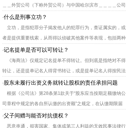
＿＿外贸公司（下称外贸公司）与中国哈尔滨市＿＿＿＿公司
（下称公司）签定本合同...
什么是刑事立功？
·
立功，是指犯罪分子揭发他人的犯罪行为，查证属实的，或
者是提供重要线索，从而得以侦破其他案件等表现，包括两种
情况： ...
记名提单是否可以可转让？
·
《海商法》仅规定记名提单不得转让。但到底是指绝对不得
转让，还是提单记名人得背书转让，或是提单记名人得按民法
债权转让方式转让并不明...
股东未履行出资义务就转让股权的责任承担问题
·
根据《公司法》第28条第1款关于“股东应当按期足额缴纳公
司章程中规定的各自所认缴的出资额”之规定，在认缴期限届
满前，股东享有期限利益...
父子间赠与能否对抗债权？
·
恶意串通，损害国家、集体或第三人利益的无效民事法律行