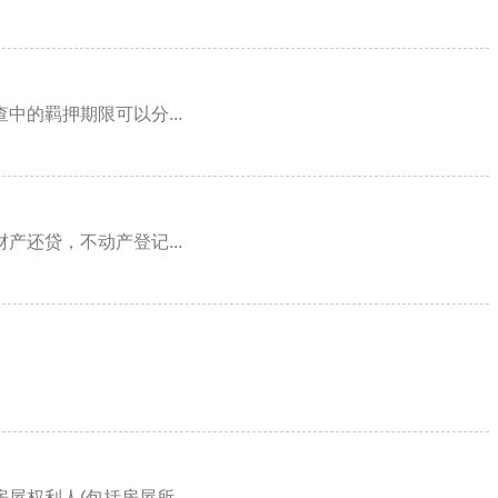
的羁押期限可以分...
还贷，不动产登记...
权利人(包括房屋所...