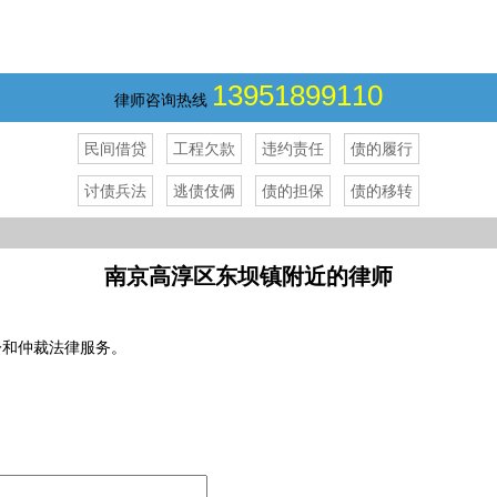
13951899110
律师咨询热线
民间借贷
工程欠款
违约责任
债的履行
讨债兵法
逃债伎俩
债的担保
债的移转
南京高淳区东坝镇附近的律师
讼和仲裁法律服务。