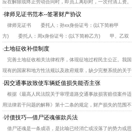
应在解除或终止劳动合同时，即员工离职时，一次付清工资。
需要说明的是，企业向离职...
律师见证书范本--签署财产协议
·
律师见证书 委托人：孙xx身份证号：(以下简称甲
方) 委托人：周x身份证号：(以下简称乙方) 甲、乙双
方因财产问题达成协议，...
土地征收补偿制度
·
完善土地征收相关法律程序，体现征地过程民主公正。我国
现有的国家和地方性法规以及政府规章，缺少完整系统的关于
土地征收程序的规定。程...
因交通事故致使车辆贬值损失能否主张
·
根据《最高人民法院关于审理道路交通事故损害赔偿案件适
用法律若干问题的解释》第十二条的规定，财产损失的范围不
包括车辆贬值损失。道路...
讨债技巧—借尸还魂催款兵法
·
借尸还魂是一条成语，是比喻已经消亡或没落了的势力或思