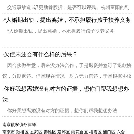
作假三:贷款人的提供的两张投资证明不翼而飞...
交通事故造成7更肋骨股拆，是否可以评残。杭州富阳的到
哪里做鉴定
*人婚期出轨，提出离婚，不承担履行孩子扶养义务
·
*人婚期出轨，提出离婚，不承担履行孩子扶养义务
欠债未还会有什么样的后果？
·
因合伙做生意，后来没办法合作，于是退资并签订了退款协
议，分期退还。但是现在情况，对方无力偿还，于是根据协议
用设备抵押，问题是抵押后还差几千，对方只能答应明年分期
你好我想离婚没有对方的证据，想你们帮我想想办
·
还，但我方已对他失去信任了，我方一直在...
法
你好我想离婚没有对方的证据，想你们帮我想想办法
南京债权债务律师:
南京市
鼓楼区
玄武区
秦淮区
建邺区
雨花台区
栖霞区
浦口区
六合