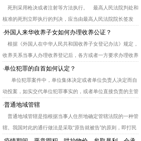
死刑采用枪决或者注射等方法执行。 最高人民法院判处和
核准的死刑立即执行的判决，应当由最高人民法院院长签发
执...
外国人来华收养子女如何办理收养公证？
·
根据《外国人在中华人民共和国收养子女登记办法》规定，
收养关系当事人办理收养登记后，各方或者一方要求办理收养
公证的，应当到收养登记...
单位犯罪的自首如何认定？
·
单位犯罪案件中，单位集体决定或者单位负责人决定而自
动投案，如实交代单位犯罪事实的，或者单位直接负责的主管
人员自...
普通地域管辖
·
普通地域管辖是指根据当事人住所地确定管辖法院的一种管
辖。我国对此的通行做法是采取“原告就被告”的原则，即打民
事官司应到被告所在地...
疫情期间，恶意囤积、哄抬物价、牟取暴利，会承