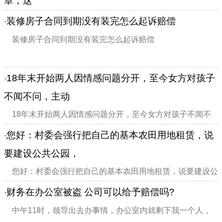
章，这
我有一起违"20887612l"""罚款单，但是到银行又交不上罚
装修房子合同到期没有装完怎么起诉赔偿
·
款，说是违章编号只有15位数，交不上。但网上又能查到违
装修房子合同到期没有装完怎么起诉赔偿
章，这种情况怎么处理
18年末开始两人因情感问题分开，至今女方对孩子
·
不闻不问，主动
18年末开始两人因情感问题分开，至今女方对孩子不闻不
问，主动协商解决女方也不予理睬。
您好：村委会强行把自己的基本农田用地租赁，说
·
要建设公共公园，
您好：村委会强行把自己的基本农田用地租赁，说要建设公
共公园，一年补助1000元，其实我打算将地卖给村委会的，
财务在办公室被盗 公司可以给予赔偿吗?
·
可是村委会只答应租赁，这事怎么解决。
中午11时，领导出去办事情，办公室内就剩下我一个人，