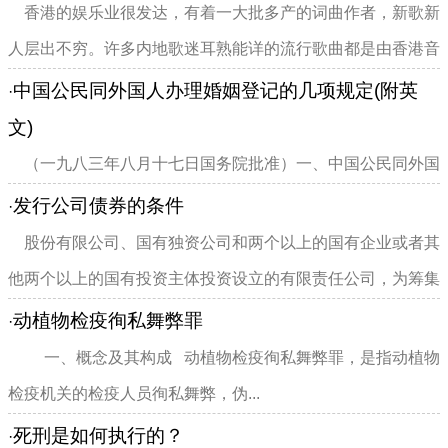
香港的娱乐业很发达，有着一大批多产的词曲作者，新歌新
人层出不穷。许多内地歌迷耳熟能详的流行歌曲都是由香港音
乐人创作演唱并传入内地...
中国公民同外国人办理婚姻登记的几项规定(附英
·
文)
（一九八三年八月十七日国务院批准）一、中国公民同外国
人（包括常驻我国和临时来华的外国人、外籍华人、定居我国
发行公司债券的条件
·
的侨民）在中国境内自...
股份有限公司、国有独资公司和两个以上的国有企业或者其
他两个以上的国有投资主体投资设立的有限责任公司，为筹集
生产经营资金，可以依照...
动植物检疫徇私舞弊罪
·
一、概念及其构成 动植物检疫徇私舞弊罪，是指动植物
检疫机关的检疫人员徇私舞弊，伪...
死刑是如何执行的？
·