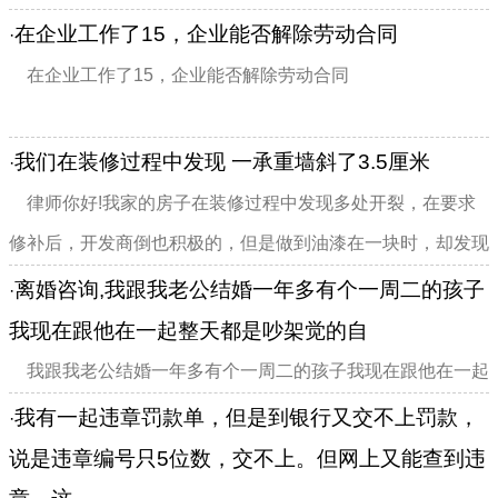
在企业工作了15，企业能否解除劳动合同
·
在企业工作了15，企业能否解除劳动合同
我们在装修过程中发现 一承重墙斜了3.5厘米
·
律师你好!我家的房子在装修过程中发现多处开裂，在要求
修补后，开发商倒也积极的，但是做到油漆在一块时，却发现
一承重墙垂直度斜了3.5厘米，并有开裂，大门口也有斜了3厘
离婚咨询,我跟我老公结婚一年多有个一周二的孩子
·
米，我想问问像这种情况我可以要求开放商做...
我现在跟他在一起整天都是吵架觉的自
我跟我老公结婚一年多有个一周二的孩子我现在跟他在一起
整天都是吵架觉的自己都快有神经病了没法再跟他过了想和他
我有一起违章罚款单，但是到银行又交不上罚款，
·
离婚请问可以离婚吗？要离的话怎么判
说是违章编号只5位数，交不上。但网上又能查到违