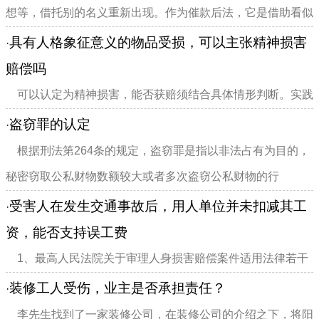
想等，借托别的名义重新出现。作为催款后法，它是借助看似
无用的东西发挥作用，从...
具有人格象征意义的物品受损，可以主张精神损害
·
赔偿吗
可以认定为精神损害，能否获赔须结合具体情形判断。实践
中，经常出现一方以具有人格纪念意义的物品(如相片、手
盗窃罪的认定
·
镯、信件等)被另一方损害为...
根据刑法第264条的规定，盗窃罪是指以非法占有为目的，
秘密窃取公私财物数额较大或者多次盗窃公私财物的行
为。 ...
受害人在发生交通事故后，用人单位并未扣减其工
·
资，能否支持误工费
1、最高人民法院关于审理人身损害赔偿案件适用法律若干
问题的解释（2020年修正）第七条 误工费根据受害人的误
装修工人受伤，业主是否承担责任？
·
工时间和收入状况确定。...
李先生找到了一家装修公司，在装修公司的介绍之下，将阳