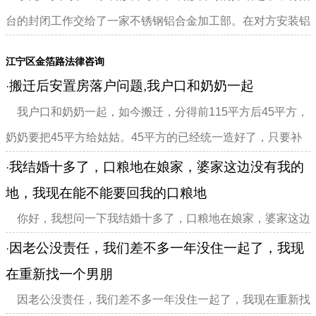
台的封闭工作交给了一家不锈钢铝合金加工部。在对方安装铝
合金门窗的时候，装修工...
江宁区金箔路法律咨询
搬迁后安置房落户问题,我户口和奶奶一起
·
我户口和奶奶一起，如今搬迁，分得前115平方后45平方，
奶奶要把45平方给姑姑。45平方的已经统一造好了，只要补
上差价就可以拿钥匙了。115平方的要我自己造。我怎么做才
我结婚十多了，口粮地在娘家，婆家这边没有我的
·
能让为以后作证，这个115平方和她们无关。（以...
地，我现在能不能要回我的口粮地
你好，我想问一下我结婚十多了，口粮地在娘家，婆家这边
没有我的地，我现在能不能要回我的口粮
因老公没责任，我们差不多一年没住一起了，我现
·
divclass="w990mamt20
在重新找一个男朋
因老公没责任，我们差不多一年没住一起了，我现在重新找