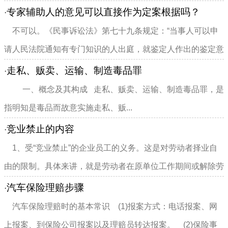
行为是为了获取非法利...
专家辅助人的意见可以直接作为定案根据吗？
·
不可以。《民事诉讼法》第七十九条规定：“当事人可以申
请人民法院通知有专门知识的人出庭，就鉴定人作出的鉴定意
见或者专业问题提出意...
走私、贩卖、运输、制造毒品罪
·
一、概念及其构成 走私、贩卖、运输、制造毒品罪，是
指明知是毒品而故意实施走私、贩...
竞业禁止的内容
·
1、受“竞业禁止”的企业员工的义务。这是对劳动者择业自
由的限制。具体来讲，就是劳动者在原单位工作期间或解除劳
动关系后一定期限内，不...
汽车保险理赔步骤
·
汽车保险理赔时的基本常识 (1)报案方式：电话报案、网
上报案、到保险公司报案以及理赔员转达报案。 (2)保险事