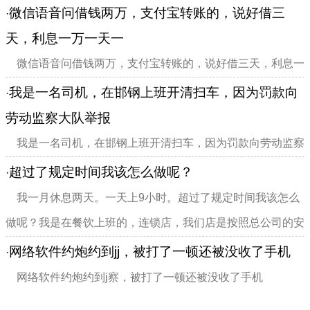
一个男朋友，不知道是否算重婚呢
微信语音问借钱两万，支付宝转账的，说好借三
·
天，利息一万一天一
微信语音问借钱两万，支付宝转账的，说好借三天，利息一
万一天一百（一天两百块利息），现在九个月了，只还了一万
我是一名司机，在邯钢上班开清扫车，因为罚款向
·
多，没说不还 但就是每天一个理由的拖着，可以起诉连本带
劳动监察大队举报
息拿回来吗？
我是一名司机，在邯钢上班开清扫车，因为罚款向劳动监察
大队举报，遭到公司开除，他们违反劳动法，我想问一下申请
超过了规定时间我该怎么做呢？
·
经济补偿金，不知怎么办
我一月休息两天。一天上9小时。超过了规定时间我该怎么
做呢？我是在餐饮上班的，连锁店，我们店是按照总公司的安
排上班的。有打卡的。这样能要求老板调上班时间吗？如果他
网络软件约炮约到jj，被打了一顿还被没收了手机
·
不同意呢？我该怎么办呢？
网络软件约炮约到j察，被打了一顿还被没收了手机