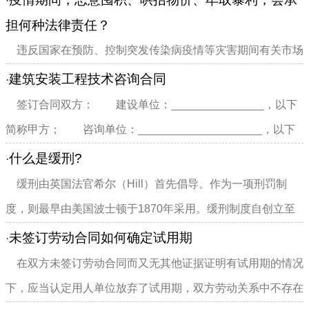
·
担何种法律责任？
违反国家在预防、控制突发传染病疫情等灾害期间有关市场
经营、价格管理等规定，哄抬物价、牟取暴利，严重扰乱市场
建筑安装工程技术咨询合同
·
秩序，违法所得数额较大...
签订合同双方： 建设单位：_______________，以下
简称甲方； 咨询单位：____________________，以下
简称乙方 为使________建筑安...
什么是缓刑?
·
缓刑由英国法官希尔（Hill）首先倡导。作为一项刑罚制
度，则最早由美国波士顿于1870年采用。缓刑制度自创立至
今，各国刑法规定的缓刑主要...
未签订劳动合同如何确定试用期
·
在双方未签订劳动合同而又无其他证据证明有试用期的情况
下，应当认定用人单位放弃了试用期，双方劳动关系中不存在