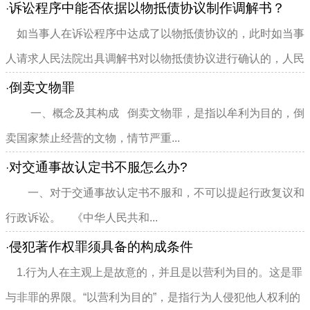
试用期问题。这就要求用...
诉讼程序中能否依据以物抵债协议制作调解书？
·
如当事人在诉讼程序中达成了以物抵债协议的，此时如当事
人请求人民法院出具调解书对以物抵债协议进行确认的，人民
法院不应准许。理由在于...
倒卖文物罪
·
一、概念及其构成 倒卖文物罪，是指以牟利为目的，倒
卖国家禁止经营的文物，情节严重...
对交通事故认定书不服怎么办?
·
一、对于交通事故认定书不服和，不可以提起行政复议和
行政诉讼。 《中华人民共和...
侵犯著作权罪须具备的构成条件
·
1.行为人在主观上是故意的，并且是以营利为目的。这是罪
与非罪的界限。“以营利为目的”，是指行为人侵犯他人权利的