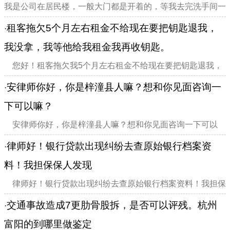
我是公司在居民楼，一般大门都是开着的，等我去完洗手间一
分钟左右回来就发现我的包包被人偷走了，包包里有现金200
租客拖欠5个月左右租金不给现在要把钥匙退我，
·
多元，身份证，银行卡等重要证件，还有价值4...
我没拿，我等他给我租金我再收钥匙。
您好！租客拖欠我5个月左右租金不给现在要把钥匙退我，
我没拿，我等他给我租金我再收钥匙。那我租金可以顺延到收
安律师你好，你是梓潼县人嘛？想和你见面咨询一
·
钥匙那天吗？就是他得给齐我截止钥匙给我的那天租金吗？我
下可以嘛？
们合同去年就到期了，租客不同意签合同，但...
安律师你好，你是梓潼县人嘛？想和你见面咨询一下可以
嘛？
律师好！银行贷款出现纠纷去查原始银行档案资
·
料！我担保保人发现
律师好！银行贷款出现纠纷去查原始银行档案资料！我担保
保人发现一银行人员擅自修改合同！二银行的调查报告审批贷
交通事故造成7更肋骨股拆，是否可以评残。杭州
·
款人是0担保，但是银行版的贷款人实际是担保165万！银行
富阳的到哪里做鉴定