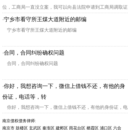
位，工商局一直没立案，我可以向县法院申请到工商局调取证
据吗？我有录音证明证据在公司局，法院有权到工商局调取工
宁乡市看守所王煤大道附近的邮编
·
作业绩证据吗？如果工商局不让法院调取这...
宁乡市看守所王煤大道附近的邮编
合同，合同纠纷确权问题
·
合同，合同纠纷确权问题
你好，我想咨询一下，微信上借钱不还，有他的身
·
份证，电话等，转
你好，我想咨询一下，微信上借钱不还，有他的身份证，电
话等，转账记录和聊天记录也有，这个是起诉是可以受理的
南京债权债务律师:
吗，都不是在本地的法院，还有我们有三个人都被同一个人借
南京市
鼓楼区
玄武区
秦淮区
建邺区
雨花台区
栖霞区
浦口区
六合