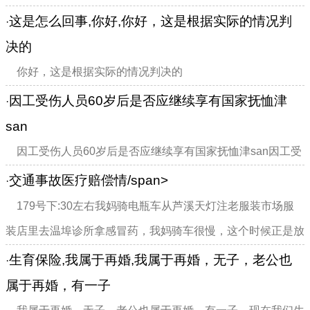
准备离婚，孩子的抚养权和家庭财产怎么判？
这是怎么回事,你好,你好，这是根据实际的情况判
·
决的
你好，这是根据实际的情况判决的
因工受伤人员60岁后是否应继续享有国家抚恤津
·
san
因工受伤人员60岁后是否应继续享有国家抚恤津san因工受
伤人员60岁后是否应继续享有国家抚恤津887748
交通事故医疗赔偿情/span>
·
179号下:30左右我妈骑电瓶车从芦溪天灯注老服装市场服
装店里去温埠诊所拿感冒药，我妈骑车很慢，这个时候正是放
学下班高峰期，当骑经镇镇府门口时我妈被左后方的黑色别克
生育保险,我属于再婚,我属于再婚，无子，老公也
·
车浙江牌照车给撞带刮倒，经路人描述还带了...
属于再婚，有一子