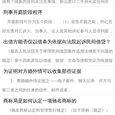
源有了很多的合同及注意事项。那么签订二手房买卖合同在
文...
刑事开庭阶段程序
·
开庭阶段可分为五个阶段： （1）宣告开庭之前，书记员
应先查对公诉人、当事人、证人及其他诉讼参与人是否到庭，
向诉讼参与人及旁...
出借方能否仅以借条为依据向法院起诉民间借贷？
·
《最高人民法院关于审理民间借贷案件适用法律若干问题的
规定》第十四条原告以借据、收据、欠条等债权凭证为依据提
起民间借贷诉讼，被告...
为证明对方婚外情可以收集那些证据
·
1、离婚婚外情证据之——电子邮件、聊天记录 对方与
第三者之间的往来的信件、邮件或者...
商标局是如何认定一项驰名商标的
·
《驰名商标认定和管理暂行规定》（以下简称《规定》）