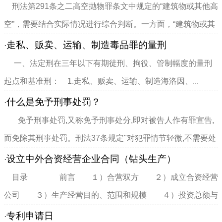
刑法第291条之二高空抛物罪条文中规定的“建筑物或其他高
空”，需要结合实际情况进行综合判断。一方面，“建筑物或其
他高空”需要满足...
走私、贩卖、运输、制造毒品罪的量刑
·
一、法定刑在三年以下有期徒刑、拘役、管制幅度的量刑
起点和基准刑： 1.走私、贩卖、运输、制造海洛因、...
什么是免予刑事处罚？
·
免予刑事处罚,又称免予刑事处分,即对被告人作有罪宣告,
而免除其刑事处罚。刑法37条规定"对犯罪情节轻微,不需要处
刑罚...
设立中外合资经营企业合同（钻头生产）
·
目录 前言 １）合营双方 ２）成立合资经营
公司 ３）生产经营目的、范围和规模 ４）投资总额与
注册资本 ５）合营各...
专利申请日
·