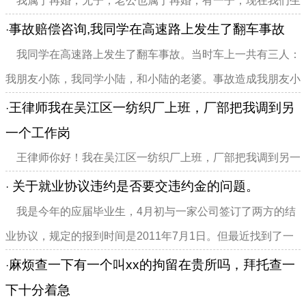
我属于再婚，无子，老公也属于再婚，有一子，现在我们生
育了一个孩子，产假休了四个月，报销时只报销了三个月的工
事故赔偿咨询,我同学在高速路上发生了翻车事故
·
资，说我是二胎，这样合理吗？
我同学在高速路上发生了翻车事故。当时车上一共有三人：
我朋友小陈，我同学小陆，和小陆的老婆。事故造成我朋友小
陈腰椎和颈椎折断，其它两人只是皮外伤。到目前为止，腰部
王律师我在吴江区一纺织厂上班，厂部把我调到另
·
以下不能动，造成截瘫。医疗费用已经用了...
一个工作岗
王律师你好！我在吴江区一纺织厂上班，厂部把我调到另一
个工作岗位，以前每月工资七千，现在调换岗位工资五千一个
关于就业协议违约是否要交违约金的问题。
·
月，我怎么维权！
我是今年的应届毕业生，4月初与一家公司签订了两方的结
业协议，规定的报到时间是2011年7月1日。但最近找到了一
份更好的工作，故想违约。与第一家公司沟通，公司让我交
麻烦查一下有一个叫xx的拘留在贵所吗，拜托查一
·
5000的违约金，但是我发现就业协议上并没有说明...
下十分着急