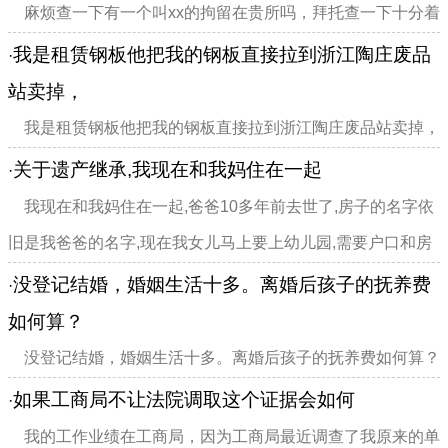
麻烦查一下有一个叫xx的拘留在贵所吗，拜托查一下十分着
急
我是租赁钢板他把我的钢板直接拉到浙江陶庄废品
·
站卖掉，
我是租赁钢板他把我的钢板直接拉到浙江陶庄废品站卖掉，
总共263块，还有三家，总共是60，我想问一下，这个案件现
关于遗产继承,我现在和我妈住在一起
·
在怎么样了？
我现在和我妈住在一起,爸爸10多年前去世了,房子的名字依
旧是我爸爸的名字,现在我女儿马上要上幼儿园,需要户口和房
产证,和我妈妈商量好决定去过户到我和妈妈的名下,不知道有
没登记结婚，婚姻生活十多。离婚后孩子的抚养费
·
什么问题没?还有我奶奶去世的比我爸爸晚,...
如何算？
没登记结婚，婚姻生活十多。离婚后孩子的抚养费如何算？
如果工商局不让法院调取这个证据会如何
·
我的工作业绩在工商局，因为工商局最近调查了我原来的单