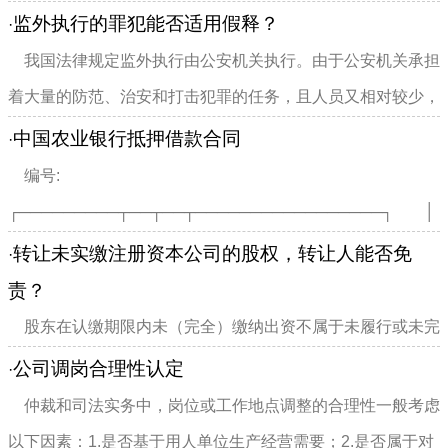
用法律若干问题的解释 状态:有效...
监外执行的罪犯能否适用假释？
·
我国法律规定监外执行由公安机关执行。由于公安机关承担
着大量的防范、治安和打击犯罪的任务，且人员又相对较少，
难于抽出专门人员对监外...
中国农业银行抵押借款合同
·
编号:
┌─────────┬──┬──┬─────────────────┐ │
借款单位（户） │ │住址│ ...
转让未实缴注册资本公司的股权，转让人能否免
·
责？
股东在认缴期限内未（完全）缴纳出资不属于未履行或未完
全履行出资义务。认缴的股份实质上是股东对公司承担的负有
公司调岗合理性认定
·
期限利益的债务，当股权...
仲裁和司法实务中，岗位或工作地点调整的合理性一般考虑
以下因素：1.是否基于用人单位生产经营需要；2.是否属于对