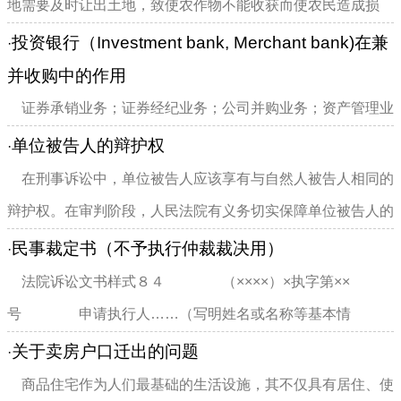
地需要及时让出土地，致使农作物不能收获而使农民造成损
失...
投资银行（Investment bank, Merchant bank)在兼
·
并收购中的作用
证券承销业务；证券经纪业务；公司并购业务；资产管理业
务；项目融资业务；创业资本投资业务等。1、作为中介机构
单位被告人的辩护权
·
以财务顾问身份为收购方...
在刑事诉讼中，单位被告人应该享有与自然人被告人相同的
辩护权。在审判阶段，人民法院有义务切实保障单位被告人的
辩护权得到充分行使。...
民事裁定书（不予执行仲裁裁决用）
·
法院诉讼文书样式８４ （××××）×执字第××
号 申请执行人……（写明姓名或名称等基本情
况）。 被执行人……（写...
关于卖房户口迁出的问题
·
商品住宅作为人们最基础的生活设施，其不仅具有居住、使