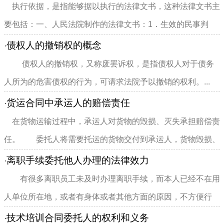
执行依据，是指能够据以执行的法律文书，这种法律文书主
要包括：一、人民法院制作的法律文书：1．生效的民事判
决、裁定、调解书...
债权人的撤销权的概念
·
债权人的撤销权，又称废罢诉权，是指债权人对于债务
人所为的危害债权的行为，可请求法院予以撤销的权利。...
货运合同中承运人的赔偿责任
·
在货物运输过程中，承运人对货物的毁损、灭失承担赔偿责
任。 委托人将需要托运的货物交付到承运人，货物毁损、
灭失的风险转嫁到承运人...
离职手续委托他人办理的法律效力
·
有很多离职员工未及时办理离职手续，而本人已经不在用
人单位所在地，或者有身体或者其他方面的原因，不方便行
动...
技术培训合同委托人的权利和义务
·