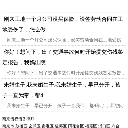
刚来工地一个月公司没买保险，设签劳动合同在工
·
地受伤了，怎么做
刚来工地一个月公司没买保险，设签劳动合同在工地受伤
了，怎么做才可工伤认证，公司又不配合
你好！想问下，出了交通事故何时开始提交伤残鉴
·
定报告，我妈出院
你好！想问下，出了交通事故何时开始提交伤残鉴定报告，
我妈出院
未婚生子,我未婚生子,我未婚生子，早已分开，孩
·
子一直我带，都4
我未婚生子，早已分开，孩子一直我带，都4年了，我想问
她应不应该付孩子抚养费？
南京债权债务律师:
南京市
鼓楼区
玄武区
秦淮区
建邺区
雨花台区
栖霞区
浦口区
六合