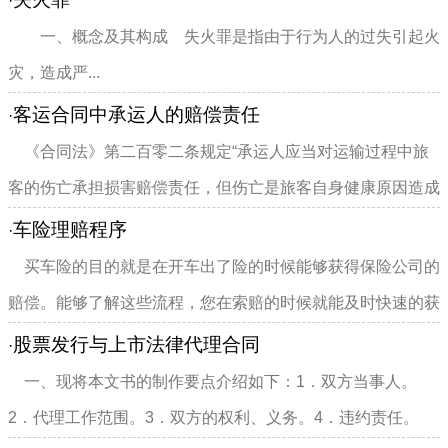
·
一、概念及其构成 失火罪是指由于行为人的过失引起火
灾，造成严...
客运合同中承运人的赔偿责任
·
《合同法》第二百零二条规定“承运人应当对运输过程中旅
客的伤亡承担损害赔偿责任，但伤亡是旅客自身健康原因造成
的或者承运人证明伤亡是...
车险理赔程序
·
买车险的目的就是在开车出了险的时候能够获得保险公司的
赔偿。能够了解这些流程，您在索赔的时候就能及时快速的获
得保险赔偿。千万别等开...
股票发行与上市法律代理合同
·
一、现将本文书的制作要点介绍如下：1．双方当事人。
2．代理工作范围。3．双方的权利、义务。4．违约责任。