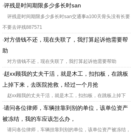
（出卖方工程到现在都没有通过工程验收）‚出租方买房时由
评残是时间期限多少多长时san
·
承租方预交三租金冲抵房款‚租赁合同里没有约定出租方交房
评残是时间期限多少多长时san交通事a100天骨头没有长要
‚现要求我出租...
不要去评残887571
对方借钱不还，现在失联了，我打算起诉他需要帮
·
助
对方借钱不还，现在失联了，我打算起诉他需要帮助
赵xx顾我的丈夫干活，就是木工，扣扣板，在跳板
·
上掉下来，去医院抢救，经过一个月抢
赵xx顾我的丈夫干活，就是木工，扣扣板，在跳板上掉下
来，去医院抢救，经过一个月抢救无效死亡。向这样的民事案
请问各位律师，车辆挂靠到别的单位，该单位资产
·
件应该怎样解决，六月十三号开庭没解决，又在六月三十号开
被冻结，我的车应该怎么办，
庭也没解决，散庭的时候也没给我理由，一直...
请问各位律师，车辆挂靠到别的单位，该单位资产被冻结，