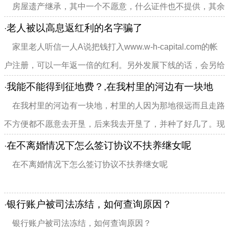
在他们那里不能给钱，请问案件资料多久可以到...
房屋遗产继承，其中一个不愿意，什么证件也不提供，其余
老人被以高息返红利的名字骗了
·
家里老人听信一人A说把钱打入www.w-h-capital.com的帐
户注册，可以一年返一倍的红利。另外发展下线的话，会另给
你1000元的钱返还。就给了A2万8现金。A给打了收条，用他
我能不能得到征地费？,在我村里的河边有一块地
·
自己帐户的钱给我家老人在这个网站注册了帐户...
在我村里的河边有一块地，村里的人因为那地很远而且走路
不方便都不愿意去开垦，后来我去开垦了，并种了好几了。现
在要建水库，国家有一定的补偿，请问那钱是我的还是村里人
在不离婚情况下怎么签订协议不扶养继女呢
·
的？如果没有我的开垦，那地早就没了。
在不离婚情况下怎么签订协议不扶养继女呢
银行账户被司法冻结，如何查询原因？
·
银行账户被司法冻结，如何查询原因？