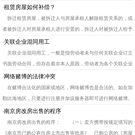
租赁房屋如何补偿？
·
拆迁租赁房屋，被拆迁人与房屋承租人解除租赁关系的，或
者被拆迁人对房屋承租人进行安置的，拆迁人对被拆迁人给予
补偿。被拆迁人与房屋承...
关联企业混同用工
·
关联企业混同用工，一般是指劳动者未与任何关联企业订立
书面劳动合同，但存在着非本人原因，劳动者为各个关联企业
交叉提供劳动，接受不同...
网络赌博的法律冲突
·
在赌博合法化的国家或地区，网络赌博也是合法的。如在加
勒比海地区，只要进行注册并加设服务器即可进行网络赌博。
相反，在禁赌的国家或地...
南京房改房出售的程序
·
南京房改房出售的程序： （一）卖方携带按规定填写的
《南京市已购公有住房上市出售审批表》、已购公房的《房屋