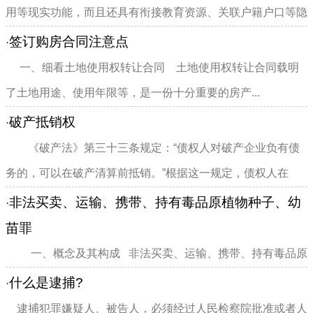
用等现实功能，而且还具有衔接教育资源、关联户籍户口等隐
性功能。相应的，在房屋...
签订购房合同注意点
·
一、细看土地使用权转让合同 土地使用权转让合同载明
了土地用途、使用年限等，是一份十分重要的房产...
破产抵销权
·
《破产法》第三十三条规定：“债权人对破产企业负有债
务的，可以在破产清算前抵销。”根据这一规定，债权人在
破...
非法买卖、运输、携带、持有毒品原植物种子、幼
·
苗罪
一、概念及其构成 非法买卖、运输、携带、持有毒品原
植物种子、幼苗罪，是指违反国家...
什么是逮捕?
·
逮捕犯罪嫌疑人、被告人，必须经过人民检察院批准或者人