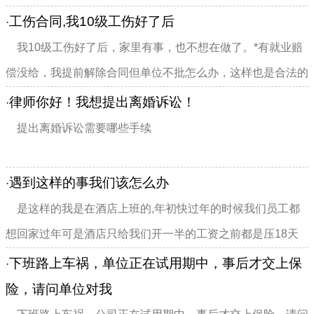
我的车应该怎么办，如何主张该车辆的解冻或者解封什么的，
工伤合同,我10级工伤好了后
·
有什么法律依据，或者应该怎样操作，多
我10级工伤好了后，家里有事，也不想在做了。*有就业赔
divclass="w990mamt20
偿没给，我提前解除合同但单位不批怎么办，这样也是合法的
吗？就一定要等到合同到期才可以离职吗？
律师你好！我想提出离婚诉讼！
·
提出离婚诉讼需要哪些手续
遇到这样的事我们该怎么办
·
是这样的我是在酒店上班的,年初快过年的时候我们员工都
想回家过年可是酒店只给我们开一半的工资之前都是压18天
的我想问一下遇到这样的事我们该怎么办
下班路上车祸，单位正在试用期中，事后才交上保
·
险，请问单位对我